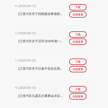
[2026-06-13]
下载
[江淮汽车关于回购股份事项前十大股东和前十大无限售条件股东持股情况的公告]
在线查看
[2026-06-10]
下载
[江淮汽车关于召开2026年第一次临时股东会的通知]
在线查看
[2026-06-10]
下载
[江淮汽车关于以集中竞价交易方式回购股份的预案]
在线查看
[2026-06-10]
下载
[江淮汽车九届五次董事会决议公告]
在线查看