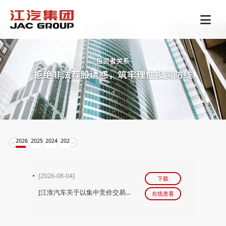
2026
2025
2024
2023
<
>
[2026-08-04]
下载
[江淮汽车关于以集中竞价交易方式回购公司股份进展公告]
在线查看