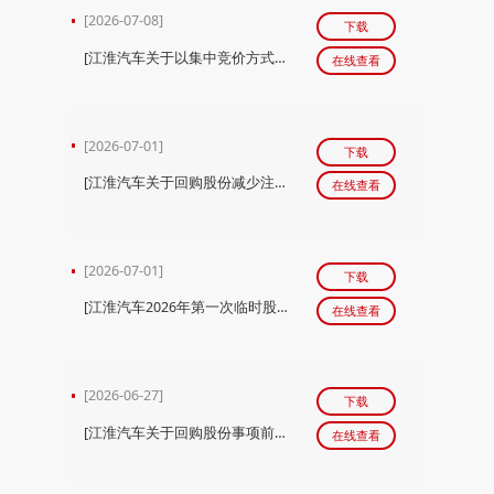
[2026-07-08]
下载
[江淮汽车关于以集中竞价方式回购股份的回购报告书]
在线查看
[2026-07-01]
下载
[江淮汽车关于回购股份减少注册资本暨通知债权人的公告]
在线查看
[2026-07-01]
下载
[江淮汽车2026年第一次临时股东会决议公告]
在线查看
[2026-06-27]
下载
[江淮汽车关于回购股份事项前十名股东和前十名无限售条件股东持股情况的公告]
在线查看