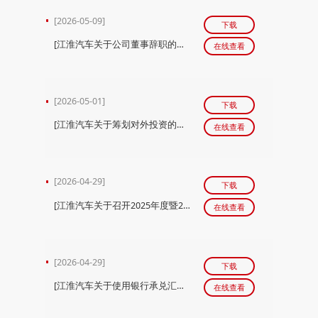
[2026-05-09]
下载
[江淮汽车关于公司董事辞职的公告]
在线查看
[2026-05-01]
下载
[江淮汽车关于筹划对外投资的提示性公告]
在线查看
[2026-04-29]
下载
[江淮汽车关于召开2025年度暨2026年第一季度业绩说明会的公告]
在线查看
[2026-04-29]
下载
[江淮汽车关于使用银行承兑汇票支付募集资金投资项目资金并以募集资金等额置换的公告]
在线查看