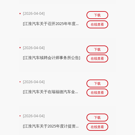
[2026-04-04]
下载
[江淮汽车关于召开2025年年度股东会的通知]
在线查看
[2026-04-04]
下载
[江淮汽车续聘会计师事务所公告]
在线查看
[2026-04-04]
下载
[江淮汽车关于在瑞福德汽车金融有限公司存款暨关联交易的公告]
在线查看
[2026-04-04]
下载
[江淮汽车关于2025年度计提资产减值准备的公告]
在线查看