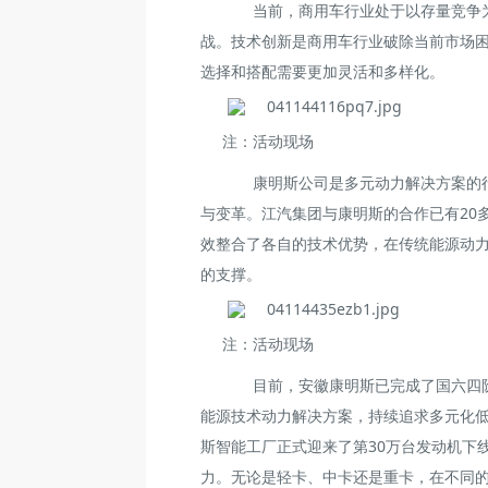
当前，商用车行业处于以存量竞争为
战。技术创新是商用车行业破除当前市场
选择和搭配需要更加灵活和多样化。
注：活动现场
康明斯公司是多元动力解决方案的行
与变革。江汽集团与康明斯的合作已有20
效整合了各自的技术优势，在传统能源动
的支撑。
注：活动现场
目前，安徽康明斯已完成了国六四阶
能源技术动力解决方案，持续追求多元化低
斯智能工厂正式迎来了第30万台发动机下
力。无论是轻卡、中卡还是重卡，在不同