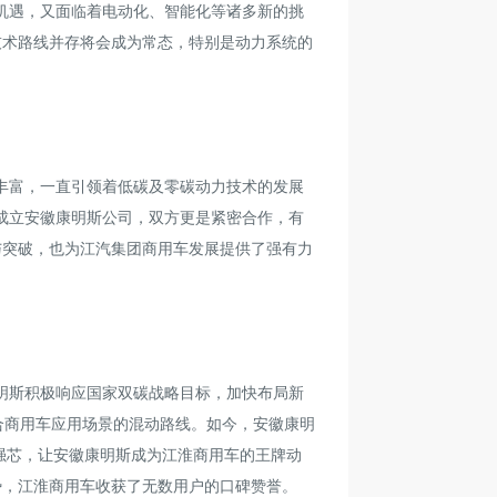
遇，又面临着电动化、智能化等诸多新的挑
技术路线并存将会成为常态，特别是动力系统的
富，一直引领着低碳及零碳动力技术的发展
资成立安徽康明斯公司，双方更是紧密合作，有
与突破，也为江汽集团商用车发展提供了强有力
斯积极响应国家双碳战略目标，加快布局新
合商用车应用场景的混动路线。如今，安徽康明
强芯，让安徽康明斯成为江淮商用车的王牌动
势，江淮商用车收获了无数用户的口碑赞誉。