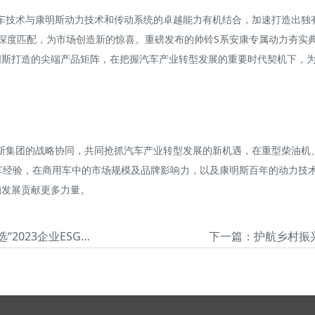
术与康明斯动力技术和传动系统的卓越能力有机结合，加速打造出独有
深度匹配，为市场创造新的惊喜。重磅发布的帅铃S系安康专属动力夯实典
明斯打造的尖端产品矩阵，在把握汽车产业转型发展的重要时代契机下，
集团的战略协同，共同抢抓汽车产业转型发展的新机遇，在重型柴油机、
车经验，在商用车中的市场规模及品牌影响力，以及康明斯百年的动力技
的发展贡献更多力量。
上一篇：践行公益 彰显担当！江汽集团入选“2023企业ESG杰出社会责任实践案例”