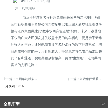
注：活动现场
新华社经济参考报社副总编辑朱国圣与江汽集团股份
公司轻型商用车营销公司党委副书记韦正宪为新华社经济参考
报与江汽集团共建的“数字农商实验基地”揭牌。未来，该基地
不仅为广大农民朋友提供诚意十足的购车福利，更是携手新华
社强大的平台，通过电商直播等多种多样的数字经济形式，培
育新农村创富能手，培育新农人，搭建地方特色农产品走出去
的平台和通道，实现美丽乡村振兴，共话“生意经”，走向共同
富裕的光明之路！
上一篇：五周年制胜多元新征程 江汽集团与安徽康明斯共创行业新局
下一篇：江汽集团荣获2023中国企业国际形象建设案例征集活动 “国际传播创新类” 优秀案例！
分享到：
全系车型