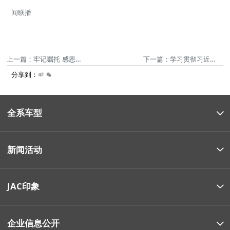
闻联播
上一篇：牢记嘱托 感恩奋进 奋力谱写中国式现代化安徽篇章全域发展绘就江淮“诗和远方”
下一篇：学习贯彻习近平总书记考察安徽重要讲话精神省委宣讲团在全省社会工作系统、芜湖市、六安市宣讲
分享到：
全系车型
新闻活动
JAC印象
企业信息公开