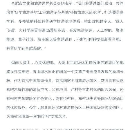
合肥市文化和旅游局局长吴娅娟表示：“我们将通过部门联动，共同
培育‘研学旅游基地’‘工业旅游示范基地’‘科技旅游示范基地’，打造覆盖多
学科、多领域的科创科普研学旅游基地体系，推出虚拟数字人、‘载人
飞碟’、大科学装置等新场景新业态，开发先进制造、人工智能、聚变
能源、量子计算、航空航天等主题课程，不断打响‘科技创新看合肥、
科普研学到合肥’品牌。”
烟雨大黄山，心灵休憩地。大黄山世界级休闲度假康养旅游目的地
建设扎实推进，青山绿水间正在崛起一个文旅产业高质量发展的新增长
极。作为首批中国旅游强县、首批国家全域旅游示范区，黟县既有天然
氧吧木坑竹海的清新空气，又有塔川、卢村等古老村落的田园风光，还
有柯村光辉耀眼的红色文化，更有悦榕庄、东榕华美达等国际品牌酒店
的优质服务。今年，黟县国际乡村旅游度假区上榜国家级旅游度假区，
为我省又增添一张“国字号”文旅名片。