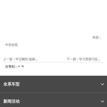
来源：
中安在线
上一篇：牢记嘱托 砥砺奋进｜安徽： 深学笃行 加快建设江淮粮仓
下一篇：学习贯彻习近平总书记考察安徽重要讲话精神省委宣讲团在池州市、省教育系统、省国资国企系统宣讲
分享到：
全系车型
新闻活动