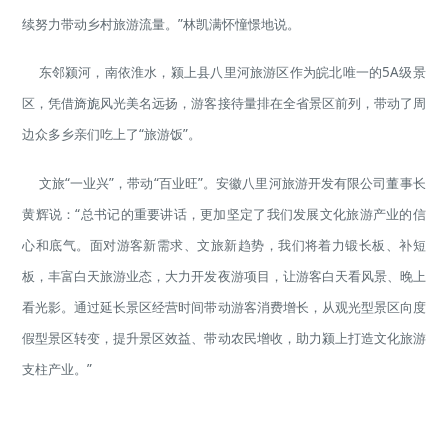
续努力带动乡村旅游流量。”林凯满怀憧憬地说。
东邻颍河，南依淮水，颍上县八里河旅游区作为皖北唯一的5A级景
区，凭借旖旎风光美名远扬，游客接待量排在全省景区前列，带动了周
边众多乡亲们吃上了“旅游饭”。
文旅“一业兴”，带动“百业旺”。安徽八里河旅游开发有限公司董事长
黄辉说：“总书记的重要讲话，更加坚定了我们发展文化旅游产业的信
心和底气。面对游客新需求、文旅新趋势，我们将着力锻长板、补短
板，丰富白天旅游业态，大力开发夜游项目，让游客白天看风景、晚上
看光影。通过延长景区经营时间带动游客消费增长，从观光型景区向度
假型景区转变，提升景区效益、带动农民增收，助力颍上打造文化旅游
支柱产业。”