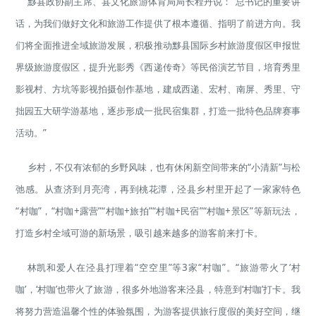
黟县政协副主席、县文化旅游体育局局长程丹说：“总书记的重要讲
话，为我们做好文化和旅游工作提供了根本遵循、指明了前进方向。我
们将全面推进全域旅游发展，积极推动黟县国际乡村旅游度假区申报世
界级旅游度假区，提升光影秀《西递传奇》等民俗演艺节目，培育秀里
影视村、方坑等影视拍摄创作基地，建成西递、宏村、南屏、秀里、守
拙园五大研学游基地，逐步形成一批民宿集群，打造一批特色品牌赛事
活动。”
乡村，不仅有浓郁的乡野风味，也有休闲新空间带来的“小清新”与松
弛感。从查济到月亮湾，再到桃花潭，泾县乡村里开起了一家家特色
“村咖”，“村咖+露营”“村咖+旅拍”“村咖+民宿”“村咖+景区”等新玩法，
打造乡村全域可游的新场景，吸引越来越多的游客前来打卡。
林凯和爱人在泾县打理着“空空里”等3家“村咖”。“旅游带火了‘村
咖’，‘村咖’也带火了旅游，很多外地游客来泾县，特意到‘村咖’打卡。我
将努力营造温馨个性的体验氛围，为游客提供旅行度假的美好空间，继